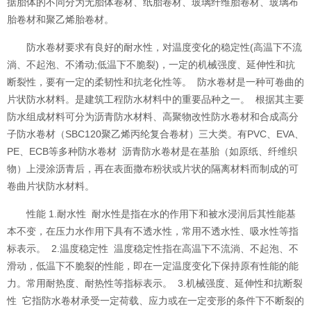
据胎体的不同分为无胎体卷材、纸胎卷材、玻璃纤维胎卷材、玻璃布
胎卷材和聚乙烯胎卷材。
防水卷材要求有良好的耐水性，对温度变化的稳定性(高温下不流
淌、不起泡、不淆动;低温下不脆裂)，一定的机械强度、延伸性和抗
断裂性，要有一定的柔韧性和抗老化性等。 防水卷材是一种可卷曲的
片状防水材料。是建筑工程防水材料中的重要品种之一。 根据其主要
防水组成材料可分为沥青防水材料、高聚物改性防水卷材和合成高分
子防水卷材（SBC120聚乙烯丙纶复合卷材）三大类。有PVC、EVA、
PE、ECB等多种防水卷材 沥青防水卷材是在基胎（如原纸、纤维织
物）上浸涂沥青后，再在表面撒布粉状或片状的隔离材料而制成的可
卷曲片状防水材料。
性能 1.耐水性 耐水性是指在水的作用下和被水浸润后其性能基
本不变，在压力水作用下具有不透水性，常用不透水性、吸水性等指
标表示。 2.温度稳定性 温度稳定性指在高温下不流淌、不起泡、不
滑动，低温下不脆裂的性能，即在一定温度变化下保持原有性能的能
力。常用耐热度、耐热性等指标表示。 3.机械强度、延伸性和抗断裂
性 它指防水卷材承受一定荷载、应力或在一定变形的条件下不断裂的